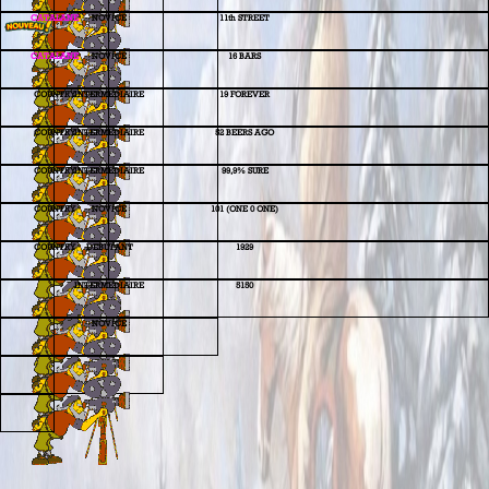
CATALANE
NOVICE
11th STREET
CATALANE
NOVICE
16 BARS
COUNTRY
INTERMEDIAIRE
19 FOREVER
COUNTRY
INTERMEDIAIRE
52 BEERS AGO
COUNTRY
INTERMEDIAIRE
99,9% SURE
COUNTRY
NOVICE
101 (ONE 0 ONE)
COUNTRY
DEBUTANT
1929
INTERMEDIAIRE
5150
NOVICE