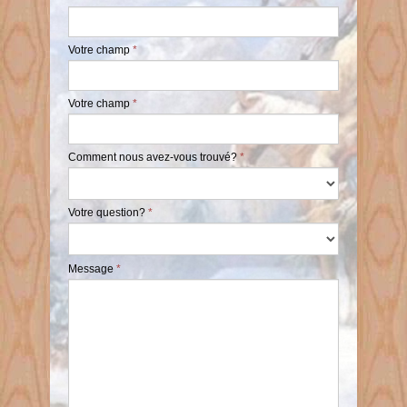
Votre champ
*
Votre champ
*
Comment nous avez-vous trouvé?
*
Votre question?
*
Message
*