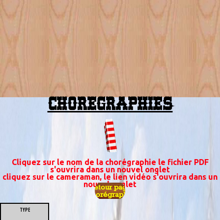
CHOREGRAPHIES
Cliquez sur le nom de la chorégraphie le fichier PDF
s'ouvrira dans un nouvel onglet
cliquez sur le cameraman, le lien vidéo s'ouvrira dans un
nouvel onglet
Retour page
Chorégraphie
TYPE