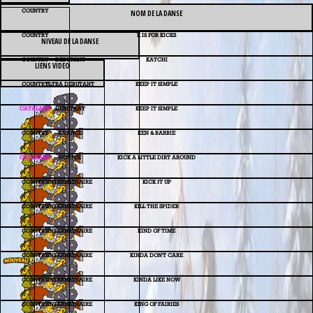
COUNTRY
NOM DE LA DANSE
COUNTRY
K IS FOR KICKS
NIVEAU DE LA DANSE
COUNTRY
DEBUTANT
KATCHI
LIENS VIDEO
COUNTRY
ULTRA DEBUTANT
KEEP IT SIMPLE
CATALANE
DEBUTANT
KEEP IT SIMPLE
COUNTRY
AVANCE
KEN & BARBIE
CATALANE
NOVICE
KICK A LITTLE DIRT AROUND
COUNTRY
INTERMEDIAIRE
KICK IT UP
COUNTRY
INTERMEDIAIRE
KILL THE SPIDER
COUNTRY
INTERMEDIAIRE
KIND OF TIME
COUNTRY
INTERMEDIAIRE
KINDA DON'T CARE
COUNTRY
INTERMEDIAIRE
KINDA LIKE NOW
COUNTRY
INTERMEDIAIRE
KING OF FAIRIES