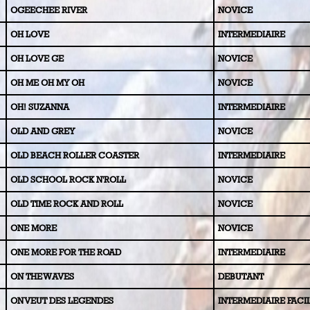
OGEECHEE RIVER
NOVICE
O
H LOVE
INTERMEDIAIRE
O
H LOVE GE
NOVICE
OH ME OH MY OH
NOVICE
OH! SUZANNA
INTERMEDIAIRE
OLD AND GREY
NOVICE
OLD BEACH ROLLER COASTER
INTERMEDIAIRE
OLD SCHOOL ROCK N'ROLL
NOVICE
OLD
TIME ROCK AND ROLL
NOVICE
ONE MORE
NOVICE
ONE MORE FOR THE R
OAD
INTERMEDIAIRE
ON THE WAVES
DEBUTANT
ON VEUT DES LEGENDES
INTERMEDIAIRE FACI