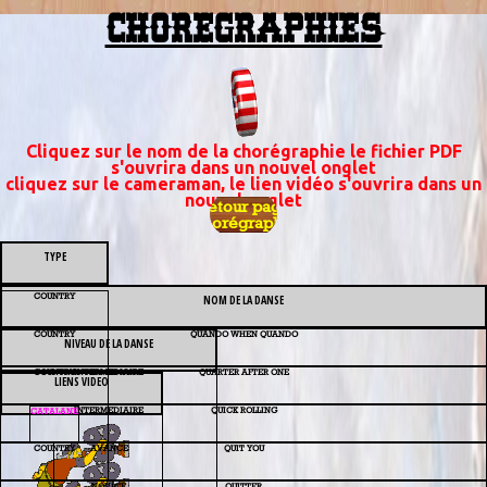
CHOREGRAPHIES
Cliquez sur le nom de la chorégraphie le fichier PDF
s'ouvrira dans un nouvel onglet
cliquez sur le cameraman, le lien vidéo s'ouvrira dans un
nouvel onglet
Retour page
Chorégraphie
TYPE
COUNTRY
NOM DE LA DANSE
COUNTRY
QUANDO WHEN QUANDO
NIVEAU DE LA DANSE
COUNTRY
INTERMEDIAIRE
QUARTER AFTER ONE
LIENS VIDEO
INTERMEDIAIRE
QUICK ROLLING
CATALANE
COUNTRY
AVANCE
QUIT
YOU
NOVICE
QUITTER