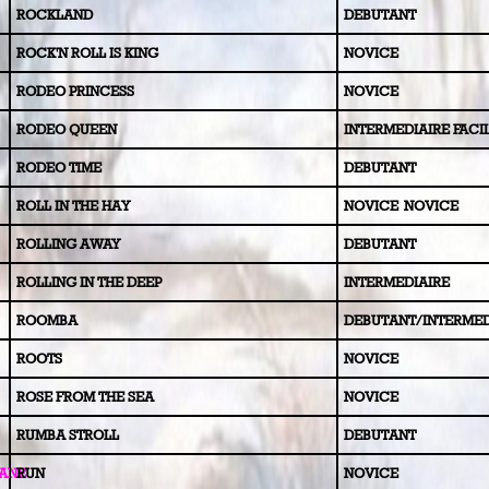
ROCKLAND
DEBUTANT
ROCK'N ROLL IS KING
NOVICE
RODEO PRINCESS
NOVICE
RODEO QUEEN
INTERMEDIAIRE FACI
RODEO TIME
DEBUTANT
ROLL IN THE HAY
NOVICE
NOVICE
ROLLING AWAY
DEBUTANT
ROLLING IN THE DEEP
INTERMEDIAIRE
ROOMBA
DEBUTANT/INTERMED
ROOTS
NOVICE
ROSE FROM THE SEA
NOVICE
RUMBA STROLL
DEBUTANT
ANE
RUN
NOVICE