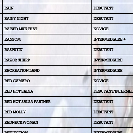
RAIN
DEBUTANT
RAINY NIGHT
DEBUTANT
RAISED LIKE THAT
NOVICE
RANSOM
INTERMEDIAIRE +
RASPUTIN
DEBUTANT
RAZOR SHARP
INTERMEDIAIRE
RECREATION LAND
INTERMEDIAIRE
RED CAMARO
NOVICE
RED HOT SALSA
DEBUTANT/INTERMED
RED HOT SALSA PARTNER
DEBUTANT
RED MOLLY
DEBUTANT
REDNECK WOMAN
DEBUTANT
REFLECTION
INTERMEDIAIRE