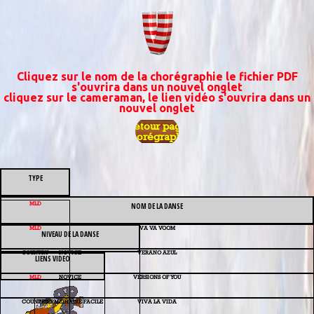
Cliquez sur le nom de la chorégraphie le fichier PDF
s'ouvrira dans un nouvel onglet
cliquez sur le cameraman, le lien vidéo s'ouvrira dans un
nouvel onglet
Retour page
Chorégraphie
TYPE
MLD
NOM DE LA DANSE
MLD
VA VA VOOM
NIVEAU DE LA DANSE
COUNTRY
NOVICE
VERANO AZUL
LIENS VIDEO
MLD
NOVICE
VERSIONS OF YOU
COUNTRY
INTERMEDIAIRE FACILE
VIVA LA VIDA