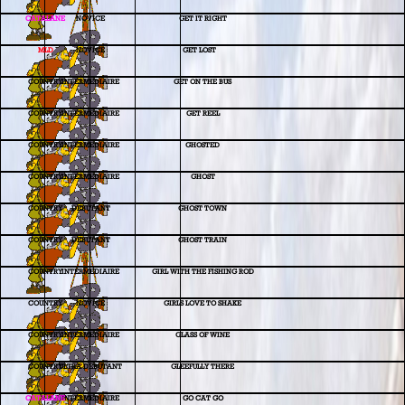
CATALANE
NOVICE
GET IT RIGHT
MLD
NOVICE
GET
LOST
COUNTRY
INTERMEDIAIRE
GET ON THE BUS
COUNTRY
INTERMEDIAIRE
GET REEL
COUNTRY
INTERMEDIAIRE
GHOSTED
COUNTRY
INTERMEDIAIRE
GHOST
COUNTRY
DEBUTANT
GHOST TOWN
COUNTRY
DEBUTANT
GHOST TRAIN
COUNTRY
INTERMEDIAIRE
GIRL WITH THE FISHING ROD
COUNTRY
NOVICE
GIRLS LOVE TO SHAKE
COUNTRY
INTERMEDIAIRE
GLASS OF WINE
COUNTRY
ULTRA DEBUTANT
GLEEFULLY THERE
CATALANE
INTERMEDIAIRE
GO CAT GO