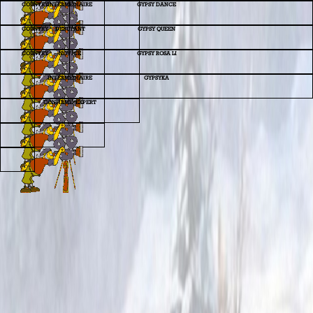
COUNTRY
INTERMEDIAIRE
GYPSY DANCE
COUNTRY
DEBUTANT
GYPSY QUEEN
COUNTRY
NOVICE
GYPSY ROSA LI
INTERMEDIAIRE
GYPSYKA
CONFIRME/EXPERT